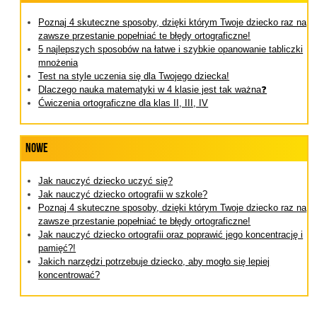
Poznaj 4 skuteczne sposoby, dzięki którym Twoje dziecko raz na
zawsze przestanie popełniać te błędy ortograficzne!
5 najlepszych sposobów na łatwe i szybkie opanowanie tabliczki
mnożenia
Test na style uczenia się dla Twojego dziecka!
Dlaczego nauka matematyki w 4 klasie jest tak ważna❓
Ćwiczenia ortograficzne dla klas II, III, IV
Nowe
Jak nauczyć dziecko uczyć się?
Jak nauczyć dziecko ortografii w szkole?
Poznaj 4 skuteczne sposoby, dzięki którym Twoje dziecko raz na
zawsze przestanie popełniać te błędy ortograficzne!
Jak nauczyć dziecko ortografii oraz poprawić jego koncentrację i
pamięć?!
Jakich narzędzi potrzebuje dziecko, aby mogło się lepiej
koncentrować?