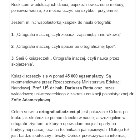
Rodzicom w edukacji ich dzieci, poprzez nowoczesne metody,
ponieważ wierzę, że można uczyć się szybko i przyjemnie.
Jestem m.in.: współautorką książek do nauki ortografii:
1.
„Ortografia inaczej, czyli zobacz, zapamiętaj i nie wkuwaj”
2.
„Ortografia inaczej, czyli spacer po ortograficznej łące”.
3.
Serii 6 książeczek „ Ortografia inaczej, czyli nauka przez
skojarzenia”.
Książki rozeszły się w ponad
45 000 egzemplarzy
. Są
rekomendowane przez Rzeczoznawcę Ministerstwa Edukacji
Narodowej
Prof. UŚ dr hab.
Dariusza Rotta
oraz przez
wykładowcę uniwersyteckiego z zakresu edukacji polonistycznej
dr
Zofię Adamczykową
.
Celem serwisu
ortografiadladzieci.pl
jest pokazanie Ci krok po
kroku jak skutecznie pomóc dziecku w nauce, a szczególnie w
ortografii. System, o którym opowiadam nie jest oparty na
tradycyjnej nauce, lecz na technikach pamięciowych. Dlatego też
jest bardzo skuteczny i trwały. Oprócz przekazywania informacji,