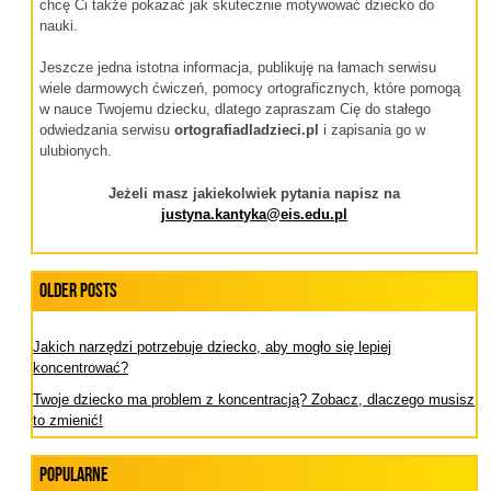
chcę Ci także pokazać jak skutecznie motywować dziecko do
nauki.
Jeszcze jedna istotna informacja, publikuję na łamach serwisu
wiele darmowych ćwiczeń, pomocy ortograficznych, które pomogą
w nauce Twojemu dziecku, dlatego zapraszam Cię do stałego
odwiedzania serwisu
ortografiadladzieci.pl
i zapisania go w
ulubionych.
Jeżeli masz jakiekolwiek pytania napisz na
justyna.kantyka@eis.edu.pl
Older Posts
Jakich narzędzi potrzebuje dziecko, aby mogło się lepiej
koncentrować?
Twoje dziecko ma problem z koncentracją? Zobacz, dlaczego musisz
to zmienić!
Popularne