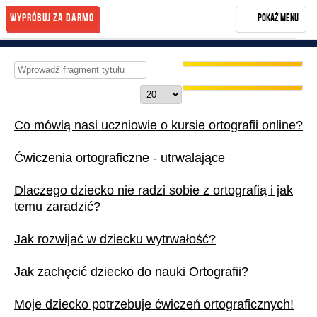
Wypróbuj za darmo
Pokaż menu
Rozwiń menu
Start
Wprowadź
fragment
NASZA METODA
Pokaż
tytułu
#
OPINIE
Co mówią nasi uczniowie o kursie ortografii online?
BLOG
Ćwiczenia ortograficzne - utrwalające
KONTAKT
Dlaczego dziecko nie radzi sobie z ortografią i jak
KUP KURS
temu zaradzić?
Zarejestruj się
Jak rozwijać w dziecku wytrwałość?
Jak zachęcić dziecko do nauki Ortografii?
Moje dziecko potrzebuje ćwiczeń ortograficznych!