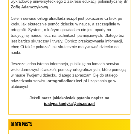
wykładowcę uniwersyteckiego z zakresu edukacji polonistycznej
dr
Zofię Adamczykową
.
Celem serwisu
ortografiadladzieci.pl
jest pokazanie Ci krok po
kroku jak skutecznie pomóc dziecku w nauce, a szczególnie w
ortografii. System, o którym opowiadam nie jest oparty na
tradycyjnej nauce, lecz na technikach pamięciowych. Dlatego też
jest bardzo skuteczny i trwały. Oprócz przekazywania informacji,
chcę Ci także pokazać jak skutecznie motywować dziecko do
nauki.
Jeszcze jedna istotna informacja, publikuję na łamach serwisu
wiele darmowych ćwiczeń, pomocy ortograficznych, które pomogą
w nauce Twojemu dziecku, dlatego zapraszam Cię do stałego
odwiedzania serwisu
ortografiadladzieci.pl
i zapisania go w
ulubionych.
Jeżeli masz jakiekolwiek pytania napisz na
justyna.kantyka@eis.edu.pl
Older Posts