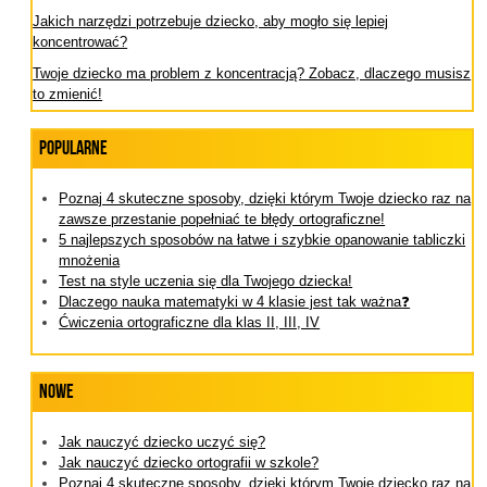
Jakich narzędzi potrzebuje dziecko, aby mogło się lepiej
koncentrować?
Twoje dziecko ma problem z koncentracją? Zobacz, dlaczego musisz
to zmienić!
Popularne
Poznaj 4 skuteczne sposoby, dzięki którym Twoje dziecko raz na
zawsze przestanie popełniać te błędy ortograficzne!
5 najlepszych sposobów na łatwe i szybkie opanowanie tabliczki
mnożenia
Test na style uczenia się dla Twojego dziecka!
Dlaczego nauka matematyki w 4 klasie jest tak ważna❓
Ćwiczenia ortograficzne dla klas II, III, IV
Nowe
Jak nauczyć dziecko uczyć się?
Jak nauczyć dziecko ortografii w szkole?
Poznaj 4 skuteczne sposoby, dzięki którym Twoje dziecko raz na