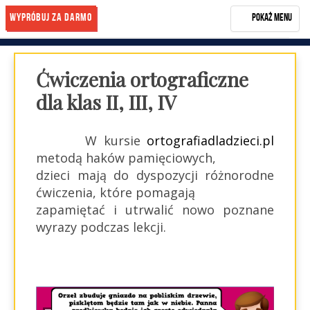
Wypróbuj za darmo
Pokaż menu
Rozwiń menu
Start
Ćwiczenia ortograficzne
NASZA METODA
dla klas II, III, IV
OPINIE
W kursie
ortografiadladzieci.pl
BLOG
metodą haków pamięciowych,
KONTAKT
dzieci mają do dyspozycji różnorodne
ćwiczenia, które pomagają
KUP KURS
zapamiętać i utrwalić nowo poznane
Zarejestruj się
wyrazy podczas lekcji.