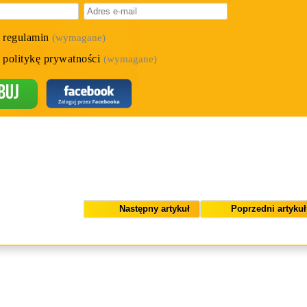
 regulamin
(wymagane)
 politykę prywatności
(wymagane)
buj
Następny artykuł
Poprzedni artykuł