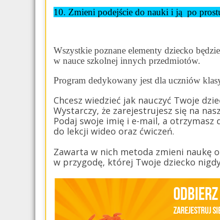
10. Zmieni podejście do nauki i ją po prost
Wszystkie poznane elementy dziecko będzi
w nauce szkolnej innych przedmiotów.
Program dedykowany jest dla uczniów klas
Chcesz wiedzieć jak nauczyć Twoje dzie
Wystarczy, że zarejestrujesz się na nas
Podaj swoje imię i e-mail, a otrzymas
do lekcji wideo oraz ćwiczeń.
Zawarta w nich metoda zmieni naukę or
w przygodę, której Twoje dziecko nigd
Odbierz
Zarejestruj si