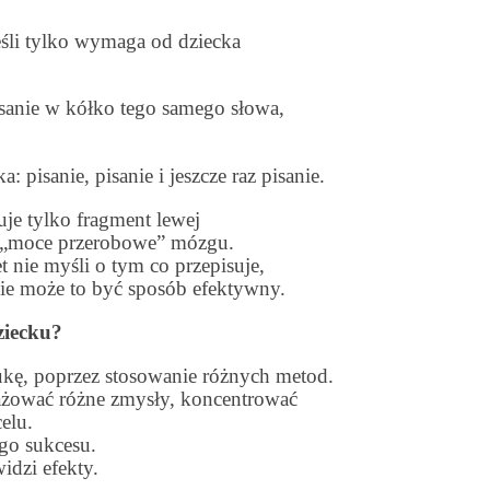
li tylko wymaga od dziecka
anie w kółko tego samego słowa,
pisanie, pisanie i jeszcze raz pisanie.
e tylko fragment lewej
a „moce przerobowe” mózgu.
 nie myśli o tym co przepisuje,
ie może to być sposób efektywny.
iecku?
ukę, poprzez stosowanie różnych metod.
ażować różne zmysły, koncentrować
elu.
go sukcesu.
idzi efekty.