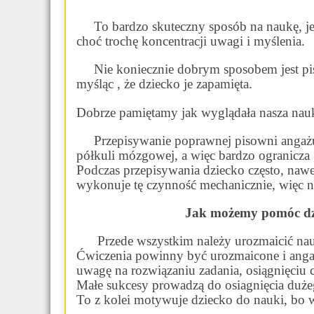
To bardzo skuteczny sposób na naukę, jeś
choć trochę koncentracji uwagi i myślenia.
Nie koniecznie dobrym sposobem jest pis
myśląc , że dziecko je zapamięta.
Dobrze pamiętamy jak wyglądała nasza nauka: 
Przepisywanie poprawnej pisowni angażuj
półkuli mózgowej, a więc bardzo ogranicz
Podczas przepisywania dziecko często, nawet
wykonuje tę czynność mechanicznie, więc n
Jak możemy pomóc dz
Przede wszystkim należy urozmaicić na
Ćwiczenia powinny być urozmaicone i ang
uwagę na rozwiązaniu zadania, osiągnięciu c
Małe sukcesy prowadzą do osiagnięcia duże
To z kolei motywuje dziecko do nauki, bo w