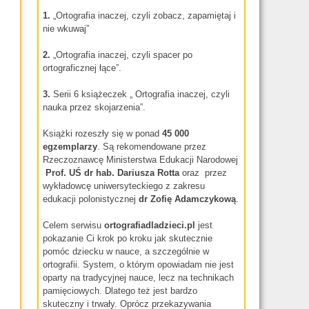
1.
„Ortografia inaczej, czyli zobacz, zapamiętaj i
nie wkuwaj”
2.
„Ortografia inaczej, czyli spacer po
ortograficznej łące”.
3.
Serii 6 książeczek „ Ortografia inaczej, czyli
nauka przez skojarzenia”.
Książki rozeszły się w ponad
45 000
egzemplarzy
. Są rekomendowane przez
Rzeczoznawcę Ministerstwa Edukacji Narodowej
Prof. UŚ dr hab.
Dariusza Rotta
oraz przez
wykładowcę uniwersyteckiego z zakresu
edukacji polonistycznej
dr
Zofię Adamczykową
.
Celem serwisu
ortografiadladzieci.pl
jest
pokazanie Ci krok po kroku jak skutecznie
pomóc dziecku w nauce, a szczególnie w
ortografii. System, o którym opowiadam nie jest
oparty na tradycyjnej nauce, lecz na technikach
pamięciowych. Dlatego też jest bardzo
skuteczny i trwały. Oprócz przekazywania