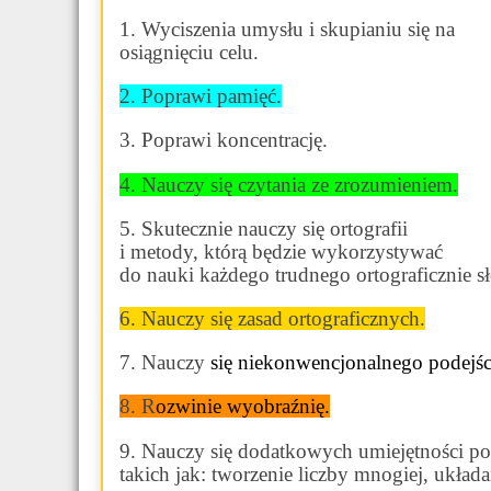
1. Wyciszenia umysłu i skupianiu się na
osiągnięciu celu.
2. Poprawi pamięć.
3. Poprawi koncentrację.
4. Nauczy się czytania ze zrozumieniem.
5. Skutecznie nauczy się ortografii
i metody, którą będzie wykorzystywać
do nauki każdego trudnego ortograficznie s
6. Nauczy się zasad ortograficznych.
7. Nauczy
się niekonwencjonalnego podejśc
8. R
ozwinie wyobraźnię.
9. Nauczy się dodatkowych umiejętności po
takich jak: tworzenie liczby mnogiej, układa