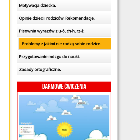
Motywacja dziecka.
Opinie dzieci i rodziców. Rekomendacje.
Pisownia wyrazów z u-ó, ch-h, rz-ż.
Problemy z jakimi nie radzą sobie rodzice.
Przygotowanie mózgu do nauki.
Zasady ortograficzne.
Darmowe ćwiczenia