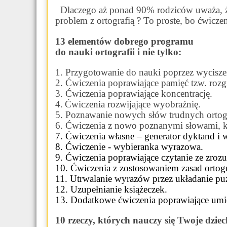
Dlaczego aż ponad 90% rodziców uważa, ż
problem z ortografią ? To proste, bo ćwiczen
13 elementów dobrego programu
do nauki ortografii i nie tylko:
1. Przygotowanie do nauki poprzez wyciszen
2. Ćwiczenia poprawiające pamięć tzw. roz
3. Ćwiczenia poprawiające koncentrację.
4.
Ćwiczenia rozwijające wyobraźnię.
5. Poznawanie nowych słów trudnych ortogr
6. Ćwiczenia z nowo poznanymi słowami, k
7. Ćwiczenia własne – generator dyktand i
8. Ćwiczenie - wybieranka wyrazowa.
9.
Ćwiczenia poprawiające
czytanie ze zroz
10.
Ćwiczenia z zostosowaniem zasad ortogr
11. Utrwalanie wyrazów przez układanie puz
12. Uzupełnianie książeczek.
13. Dodatkowe ćwiczenia poprawiające umie
10 rzeczy, których nauczy się Twoje dziec