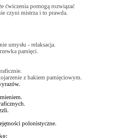
e ćwiczenia pomogą rozwiązać
ie czyni mistrza i to prawda.
ie umysłu - relaksacja.
grzewka pamięci.
aficznie.
ojarzenie z hakiem pamięciowym.
 wyrazów.
umieniem.
aficznych.
zli.
jętności polonistyczne.
ko: