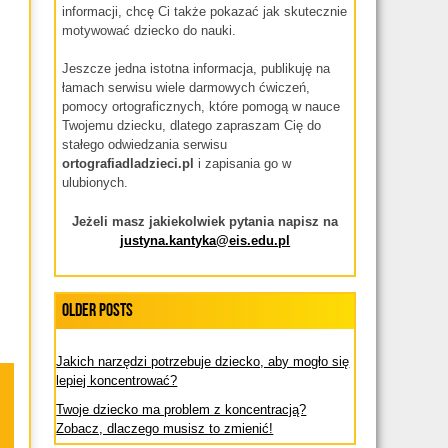
informacji, chcę Ci także pokazać jak skutecznie
motywować dziecko do nauki.
Jeszcze jedna istotna informacja, publikuję na
łamach serwisu wiele darmowych ćwiczeń,
pomocy ortograficznych, które pomogą w nauce
Twojemu dziecku, dlatego zapraszam Cię do
stałego odwiedzania serwisu
ortografiadladzieci.pl
i zapisania go w
ulubionych.
Jeżeli masz jakiekolwiek pytania napisz na
justyna.kantyka@eis.edu.pl
Older Posts
Jakich narzędzi potrzebuje dziecko, aby mogło się
lepiej koncentrować?
Twoje dziecko ma problem z koncentracją?
Zobacz, dlaczego musisz to zmienić!