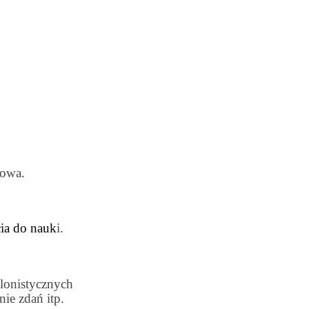
łowa.
ia do nauk
i.
lonistycznych
nie zdań itp.