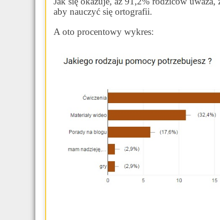
Jak się okazuje, aż 91,2% rodziców uważa, ż
aby nauczyć się ortografii.
A oto procentowy wykres: