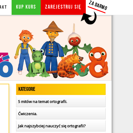
ZA DARMO
KUP KURS
Zarejestruj się
AKT
ORTOGRAFIA DLA DZIECI
ZALOGUJ SIĘ
BLOG
Kategorie
5 mitów na temat ortografii.
Ćwiczenia.
Jak najszybciej nauczyć się ortografii?