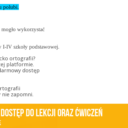
u polubi.
e mogło wykorzystać
y I-IV szkoły podstawowej.
cko ortografii?
zej platformie.
z darmowy dostęp
tografii
y nie zapomni.
 dostęp do lekcji oraz ćwiczeń
ę