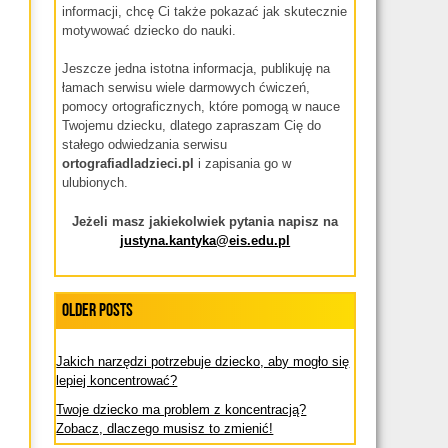
informacji, chcę Ci także pokazać jak skutecznie
motywować dziecko do nauki.
Jeszcze jedna istotna informacja, publikuję na
łamach serwisu wiele darmowych ćwiczeń,
pomocy ortograficznych, które pomogą w nauce
Twojemu dziecku, dlatego zapraszam Cię do
stałego odwiedzania serwisu
ortografiadladzieci.pl
i zapisania go w
ulubionych.
Jeżeli masz jakiekolwiek pytania napisz na
justyna.kantyka@eis.edu.pl
Older Posts
Jakich narzędzi potrzebuje dziecko, aby mogło się
lepiej koncentrować?
Twoje dziecko ma problem z koncentracją?
Zobacz, dlaczego musisz to zmienić!