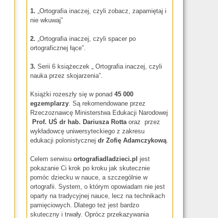
1.
„Ortografia inaczej, czyli zobacz, zapamiętaj i
nie wkuwaj”
2.
„Ortografia inaczej, czyli spacer po
ortograficznej łące”.
3.
Serii 6 książeczek „ Ortografia inaczej, czyli
nauka przez skojarzenia”.
Książki rozeszły się w ponad
45 000
egzemplarzy
. Są rekomendowane przez
Rzeczoznawcę Ministerstwa Edukacji Narodowej
Prof. UŚ dr hab.
Dariusza Rotta
oraz przez
wykładowcę uniwersyteckiego z zakresu
edukacji polonistycznej
dr
Zofię Adamczykową
.
Celem serwisu
ortografiadladzieci.pl
jest
pokazanie Ci krok po kroku jak skutecznie
pomóc dziecku w nauce, a szczególnie w
ortografii. System, o którym opowiadam nie jest
oparty na tradycyjnej nauce, lecz na technikach
pamięciowych. Dlatego też jest bardzo
skuteczny i trwały. Oprócz przekazywania