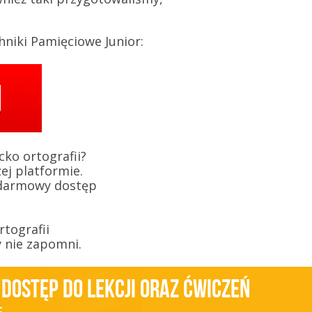
niki Pamięciowe Junior:
cko ortografii?
zej platformie.
z darmowy dostęp
tografii
y nie zapomni.
 dostęp do lekcji oraz ćwiczeń