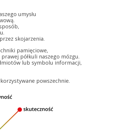
naszego umysłu
awową.
 sposób,
u.
przez skojarzenia.
echniki pamięciowe,
 prawej półkuli naszego mózgu.
miotów lub symbolu informacji,
 wykorzystywane powszechnie.