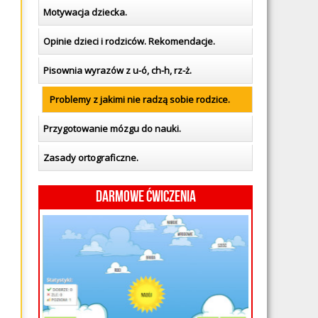
Motywacja dziecka.
Opinie dzieci i rodziców. Rekomendacje.
Pisownia wyrazów z u-ó, ch-h, rz-ż.
Problemy z jakimi nie radzą sobie rodzice.
Przygotowanie mózgu do nauki.
Zasady ortograficzne.
Darmowe ćwiczenia