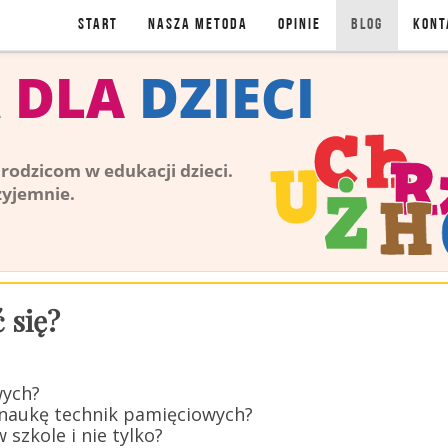
Start
NASZA METODA
OPINIE
BLOG
KONT
BLOG
 się?
wych?
 naukę technik pamięciowych?
w szkole i nie tylko?