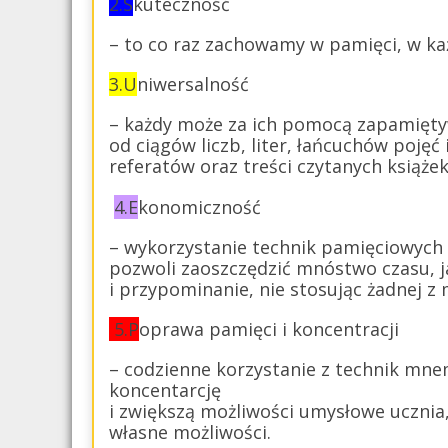
2.S
kuteczność
– to co raz zachowamy w pamięci, w ka
3.U
niwersalność
– każdy może za ich pomocą zapamiętyw
od ciągów liczb, liter, łańcuchów poję
referatów oraz treści czytanych książek
4.E
konomiczność
– wykorzystanie technik pamięciowych
pozwoli zaoszczędzić mnóstwo czasu, 
i przypominanie, nie stosując żadnej z
5.P
oprawa pamięci i koncentracji
– codzienne korzystanie z technik mn
koncentarcję
i zwiększą możliwości umysłowe ucznia,
własne możliwości.