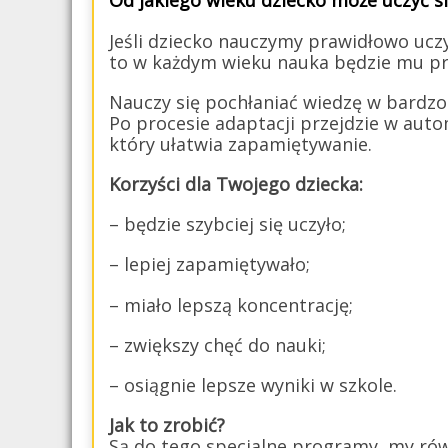
Od jakiego wieku dziecko może uczyć s
Jeśli dziecko nauczymy prawidłowo ucz
to w każdym wieku nauka będzie mu prz
Nauczy się pochłaniać wiedzę w bardzo
Po procesie adaptacji przejdzie w aut
który ułatwia zapamiętywanie.
Korzyści dla Twojego dziecka:
– będzie szybciej się uczyło;
– lepiej zapamiętywało;
– miało lepszą koncentrację;
– zwiększy chęć do nauki;
– osiągnie lepsze wyniki w szkole.
Jak to zrobić?
Są do tego specjalne programy, my rów