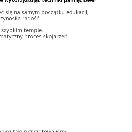
ię wykorzystując techniki pamięciowe?
yć się na samym początku edukacji,
ynosiła radość.
 szybkim tempie.
omatyczny proces skojarzeń,
nież taki przygotowaliśmy,