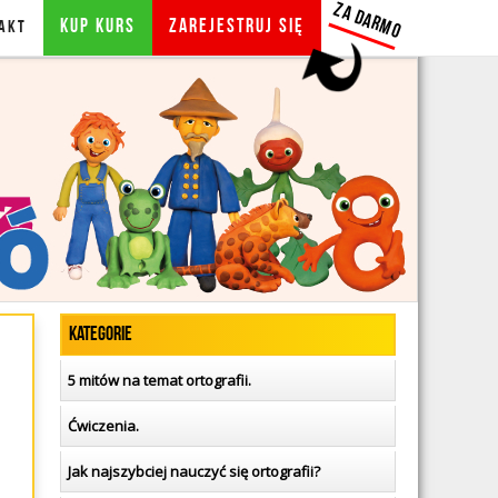
ZA DARMO
KUP KURS
Zarejestruj się
AKT
ORTOGRAFIA DLA DZIECI
ZALOGUJ SIĘ
BLOG
Kategorie
5 mitów na temat ortografii.
Ćwiczenia.
Jak najszybciej nauczyć się ortografii?