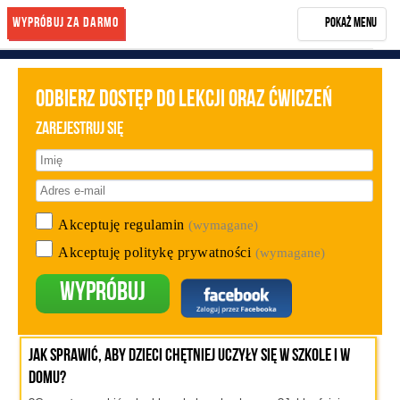
Wypróbuj za darmo
Pokaż menu
Rozwiń menu
Start
Odbierz dostęp do lekcji oraz ćwiczeń
NASZA METODA
Zarejestruj się
OPINIE
BLOG
KONTAKT
Akceptuję regulamin
(wymagane)
KUP KURS
Akceptuję politykę prywatności
(wymagane)
Zarejestruj się
Wypróbuj
Jak sprawić, aby dzieci chętniej uczyły się w szkole i w
domu?