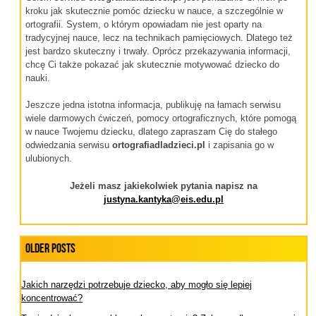
kroku jak skutecznie pomóc dziecku w nauce, a szczególnie w
ortografii. System, o którym opowiadam nie jest oparty na
tradycyjnej nauce, lecz na technikach pamięciowych. Dlatego też
jest bardzo skuteczny i trwały. Oprócz przekazywania informacji,
chcę Ci także pokazać jak skutecznie motywować dziecko do
nauki.
Jeszcze jedna istotna informacja, publikuję na łamach serwisu
wiele darmowych ćwiczeń, pomocy ortograficznych, które pomogą
w nauce Twojemu dziecku, dlatego zapraszam Cię do stałego
odwiedzania serwisu
ortografiadladzieci.pl
i zapisania go w
ulubionych.
Jeżeli masz jakiekolwiek pytania napisz na
justyna.kantyka@eis.edu.pl
Older Posts
Jakich narzędzi potrzebuje dziecko, aby mogło się lepiej
koncentrować?