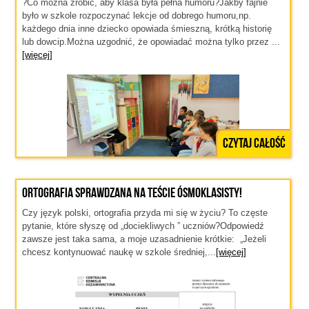
?Co można zrobić, aby klasa była pełna humoru?Jakby fajnie
było w szkole rozpoczynać lekcje od dobrego humoru,np.
każdego dnia inne dziecko opowiada śmieszną, krótką historię
lub dowcip.Można uzgodnić, że opowiadać można tylko przez ...
[więcej]
Czytaj całość
Ortografia sprawdzana na teście ósmoklasisty!
Czy język polski, ortografia przyda mi się w życiu? To częste
pytanie, które słyszę od „dociekliwych ” uczniów?Odpowiedź
zawsze jest taka sama, a moje uzasadnienie krótkie: „Jeżeli
chcesz kontynuować naukę w szkole średniej,...
[więcej]