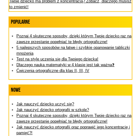
Twoje dziecko ma problem z koncentracją? Zobacz, dlaczego musisz
to zmienić!
Popularne
Poznaj 4 skuteczne sposoby, dzięki którym Twoje dziecko raz na
zawsze przestanie popełniać te błędy ortograficzne!
5 najlepszych sposobów na łatwe i szybkie opanowanie tabliczki
mnożenia
Test na style uczenia się dla Twojego dziecka!
Dlaczego nauka matematyki w 4 klasie jest tak ważna❓
Ćwiczenia ortograficzne dla klas II, III, IV
Nowe
Jak nauczyć dziecko uczyć się?
Jak nauczyć dziecko ortografii w szkole?
Poznaj 4 skuteczne sposoby, dzięki którym Twoje dziecko raz na
zawsze przestanie popełniać te błędy ortograficzne!
Jak nauczyć dziecko ortografii oraz poprawić jego koncentrację i
pamięć?!