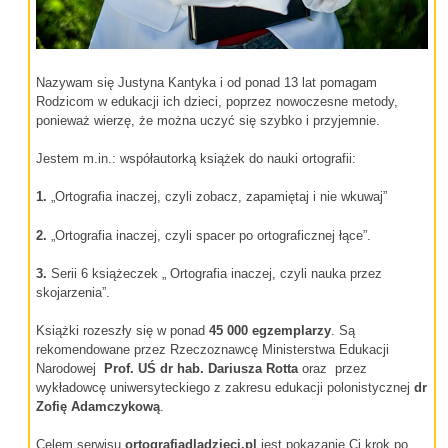
Nazywam się Justyna Kantyka i od ponad 13 lat pomagam
Rodzicom w edukacji ich dzieci, poprzez nowoczesne metody,
ponieważ wierzę, że można uczyć się szybko i przyjemnie.
Jestem m.in.: współautorką książek do nauki ortografii:
1.
„Ortografia inaczej, czyli zobacz, zapamiętaj i nie wkuwaj”
2.
„Ortografia inaczej, czyli spacer po ortograficznej łące”.
3.
Serii 6 książeczek „ Ortografia inaczej, czyli nauka przez
skojarzenia”.
Książki rozeszły się w ponad
45 000 egzemplarzy
. Są
rekomendowane przez Rzeczoznawcę Ministerstwa Edukacji
Narodowej
Prof. UŚ dr hab.
Dariusza Rotta
oraz przez
wykładowcę uniwersyteckiego z zakresu edukacji polonistycznej
dr
Zofię Adamczykową
.
Celem serwisu
ortografiadladzieci.pl
jest pokazanie Ci krok po