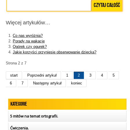
Czytaj całość
Więcej artykułów…
Co nas wyróżnia?
Porady na wakacje
Ogórek czy ogurek?
Jakie korzyści przyniesie obserwowanie dziecka?
Strona 2 z 7
start
Poprzedni artykuł
1
2
3
4
5
6
7
Następny artykuł
koniec
Kategorie
5 mitów na temat ortografii.
Ćwiczenia.