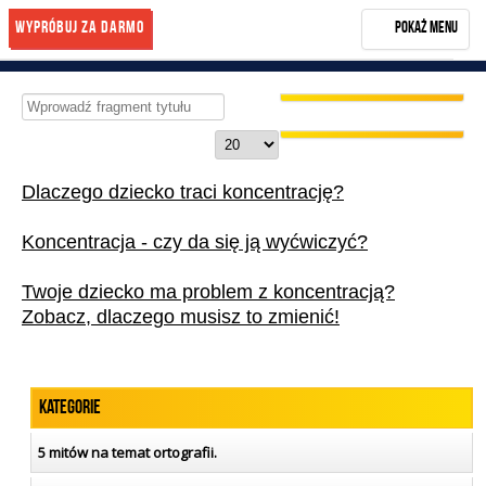
Wypróbuj za darmo
Pokaż menu
Rozwiń menu
Start
Wprowadź
fragment
NASZA METODA
Pokaż
tytułu
#
OPINIE
Dlaczego dziecko traci koncentrację?
BLOG
Koncentracja - czy da się ją wyćwiczyć?
KONTAKT
Twoje dziecko ma problem z koncentracją?
KUP KURS
Zobacz, dlaczego musisz to zmienić!
Zarejestruj się
Kategorie
5 mitów na temat ortografii.