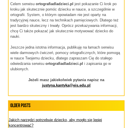
Celem serwisu
ortografiadladzieci.pl
jest pokazanie Ci krok po
kroku jak skutecznie pomóc dziecku w nauce, a szczególnie w
ortografii. System, o którym opowiadam nie jest oparty na
tradycyjnej nauce, lecz na technikach pamięciowych. Dlatego też
jest bardzo skuteczny i trwały. Oprócz przekazywania informacji,
chcę Ci także pokazać jak skutecznie motywować dziecko do
nauki.
Jeszcze jedna istotna informacja, publikuję na łamach serwisu
wiele darmowych ćwiczeń, pomocy ortograficznych, które pomogą
w nauce Twojemu dziecku, dlatego zapraszam Cię do stałego
odwiedzania serwisu
ortografiadladzieci.pl
i zapisania go w
ulubionych.
Jeżeli masz jakiekolwiek pytania napisz na
justyna.kantyka@eis.edu.pl
Older Posts
Jakich narzędzi potrzebuje dziecko, aby mogło się lepiej
koncentrować?