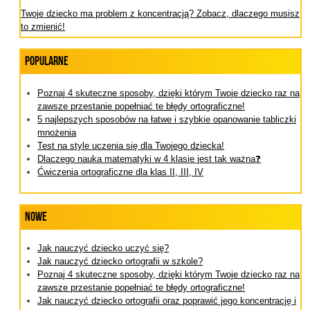
Twoje dziecko ma problem z koncentracją? Zobacz, dlaczego musisz
to zmienić!
Popularne
Poznaj 4 skuteczne sposoby, dzięki którym Twoje dziecko raz na
zawsze przestanie popełniać te błędy ortograficzne!
5 najlepszych sposobów na łatwe i szybkie opanowanie tabliczki
mnożenia
Test na style uczenia się dla Twojego dziecka!
Dlaczego nauka matematyki w 4 klasie jest tak ważna❓
Ćwiczenia ortograficzne dla klas II, III, IV
Nowe
Jak nauczyć dziecko uczyć się?
Jak nauczyć dziecko ortografii w szkole?
Poznaj 4 skuteczne sposoby, dzięki którym Twoje dziecko raz na
zawsze przestanie popełniać te błędy ortograficzne!
Jak nauczyć dziecko ortografii oraz poprawić jego koncentrację i