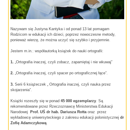
Nazywam się Justyna Kantyka i od ponad 13 lat pomagam
Rodzicom w edukacji ich dzieci, poprzez nowoczesne metody,
ponieważ wierzę, że można uczyć się szybko i przyjemnie.
Jestem m.in.: współautorką książek do nauki ortografii:
1.
„Ortografia inaczej, czyli zobacz, zapamiętaj i nie wkuwaj”
2.
„Ortografia inaczej, czyli spacer po ortograficznej łące”.
3.
Serii 6 książeczek „ Ortografia inaczej, czyli nauka przez
skojarzenia”.
Książki rozeszły się w ponad
45 000 egzemplarzy
. Są
rekomendowane przez Rzeczoznawcę Ministerstwa Edukacji
Narodowej
Prof. UŚ dr hab.
Dariusza Rotta
oraz przez
wykładowcę uniwersyteckiego z zakresu edukacji polonistycznej
dr
Zofię Adamczykową
.