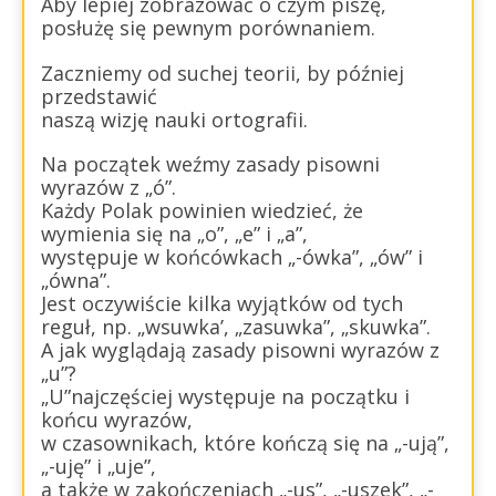
Aby lepiej zobrazować o czym piszę,
posłużę się pewnym porównaniem.
Zaczniemy od suchej teorii, by później
przedstawić
naszą wizję nauki ortografii.
Na początek weźmy zasady pisowni
wyrazów z „ó”.
Każdy Polak powinien wiedzieć, że
wymienia się na „o”, „e” i „a”,
występuje w końcówkach „-ówka”, „ów” i
„ówna”.
Jest oczywiście kilka wyjątków od tych
reguł, np. „wsuwka’, „zasuwka”, „skuwka”.
A jak wyglądają zasady pisowni wyrazów z
„u”?
„U”najczęściej występuje na początku i
końcu wyrazów,
w czasownikach, które kończą się na „-ują”,
„-uję” i „uje”,
a także w zakończeniach „-us”, „-uszek”, „-