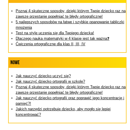
Poznaj 4 skuteczne sposoby, dzięki którym Twoje dziecko raz na
zawsze przestanie popełniać te błędy ortograficzne!
5 najlepszych sposobów na łatwe i szybkie opanowanie tabliczki
mnożenia
Test na style uczenia się dla Twojego dziecka!
Dlaczego nauka matematyki w 4 klasie jest tak ważna❓
Ćwiczenia ortograficzne dla klas II, III, IV
Nowe
Jak nauczyć dziecko uczyć się?
Jak nauczyć dziecko ortografii w szkole?
Poznaj 4 skuteczne sposoby, dzięki którym Twoje dziecko raz na
zawsze przestanie popełniać te błędy ortograficzne!
Jak nauczyć dziecko ortografii oraz poprawić jego koncentrację i
pamięć?!
Jakich narzędzi potrzebuje dziecko, aby mogło się lepiej
koncentrować?