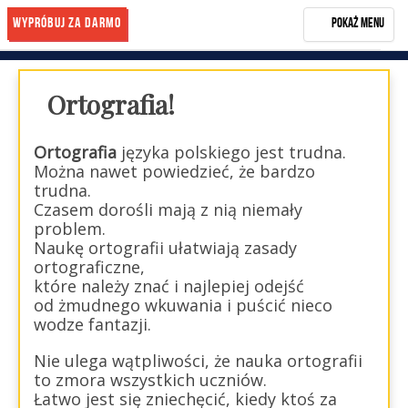
Wypróbuj za darmo
Pokaż menu
Rozwiń menu
Start
Ortografia!
NASZA METODA
OPINIE
Ortografia
języka polskiego jest trudna.
Można nawet powiedzieć, że bardzo
BLOG
trudna.
Czasem dorośli mają z nią niemały
KONTAKT
problem.
Naukę ortografii ułatwiają zasady
KUP KURS
ortograficzne,
które należy znać i najlepiej odejść
Zarejestruj się
od żmudnego wkuwania i puścić nieco
wodze fantazji.
Nie ulega wątpliwości, że nauka ortografii
to zmora wszystkich uczniów.
Łatwo jest się zniechęcić, kiedy ktoś za