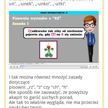
un”, „-unek”, „-unko”, „-utki”.
I tak można również mnożyć zasady
dotyczące
pisowni: „rz”, "ż" czy "ch", "h".
Nie sposób nie zauważyć, że powyższy
akapit to garść suchych porad,
Ale tak to właśnie wygląda, nie ma przecież
nauki bez teorii.