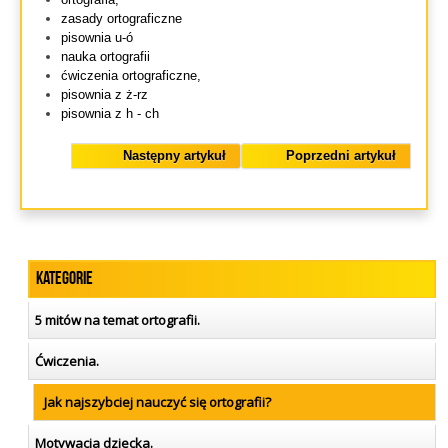
zasady ortograficzne
pisownia u-ó
nauka ortografii
ćwiczenia ortograficzne,
pisownia z ż-rz
pisownia z h - ch
Następny artykuł
Poprzedni artykuł
Kategorie
5 mitów na temat ortografii.
Ćwiczenia.
Jak najszybciej nauczyć się ortografii?
Motywacja dziecka.