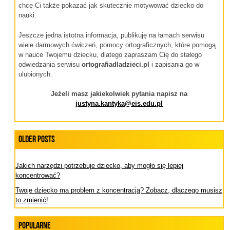
chcę Ci także pokazać jak skutecznie motywować dziecko do
nauki.
Jeszcze jedna istotna informacja, publikuję na łamach serwisu
wiele darmowych ćwiczeń, pomocy ortograficznych, które pomogą
w nauce Twojemu dziecku, dlatego zapraszam Cię do stałego
odwiedzania serwisu
ortografiadladzieci.pl
i zapisania go w
ulubionych.
Jeżeli masz jakiekolwiek pytania napisz na
justyna.kantyka@eis.edu.pl
Older Posts
Jakich narzędzi potrzebuje dziecko, aby mogło się lepiej
koncentrować?
Twoje dziecko ma problem z koncentracją? Zobacz, dlaczego musisz
to zmienić!
Popularne