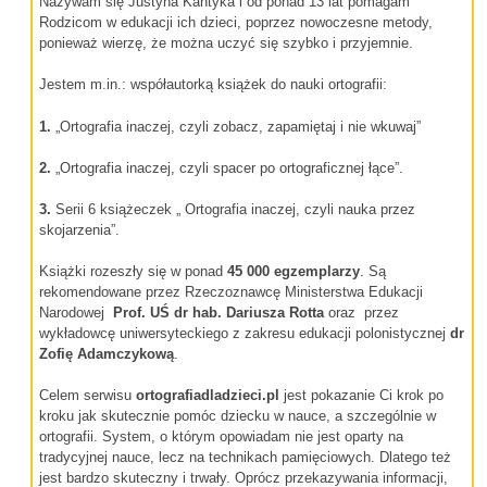
Nazywam się Justyna Kantyka i od ponad 13 lat pomagam
Rodzicom w edukacji ich dzieci, poprzez nowoczesne metody,
ponieważ wierzę, że można uczyć się szybko i przyjemnie.
Jestem m.in.: współautorką książek do nauki ortografii:
1.
„Ortografia inaczej, czyli zobacz, zapamiętaj i nie wkuwaj”
2.
„Ortografia inaczej, czyli spacer po ortograficznej łące”.
3.
Serii 6 książeczek „ Ortografia inaczej, czyli nauka przez
skojarzenia”.
Książki rozeszły się w ponad
45 000 egzemplarzy
. Są
rekomendowane przez Rzeczoznawcę Ministerstwa Edukacji
Narodowej
Prof. UŚ dr hab.
Dariusza Rotta
oraz przez
wykładowcę uniwersyteckiego z zakresu edukacji polonistycznej
dr
Zofię Adamczykową
.
Celem serwisu
ortografiadladzieci.pl
jest pokazanie Ci krok po
kroku jak skutecznie pomóc dziecku w nauce, a szczególnie w
ortografii. System, o którym opowiadam nie jest oparty na
tradycyjnej nauce, lecz na technikach pamięciowych. Dlatego też
jest bardzo skuteczny i trwały. Oprócz przekazywania informacji,