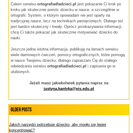
Celem serwisu
ortografiadladzieci.pl
jest pokazanie Ci krok po
kroku jak skutecznie pomóc dziecku w nauce, a szczególnie w
ortografii. System, o którym opowiadam nie jest oparty na
tradycyjnej nauce, lecz na technikach pamięciowych. Dlatego też
jest bardzo skuteczny i trwały. Oprócz przekazywania informacji,
chcę Ci także pokazać jak skutecznie motywować dziecko do
nauki.
Jeszcze jedna istotna informacja, publikuję na łamach serwisu
wiele darmowych ćwiczeń, pomocy ortograficznych, które pomogą
w nauce Twojemu dziecku, dlatego zapraszam Cię do stałego
odwiedzania serwisu
ortografiadladzieci.pl
i zapisania go w
ulubionych.
Jeżeli masz jakiekolwiek pytania napisz na
justyna.kantyka@eis.edu.pl
Older Posts
Jakich narzędzi potrzebuje dziecko, aby mogło się lepiej
koncentrować?