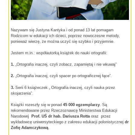
Nazywam się Justyna Kantyka i od ponad 13 lat pomagam
Rodzicom w edukacji ich dzieci, poprzez nowoczesne metody,
ponieważ wierzę, że można uczyć się szybko i przyjemnie.
Jestem m.in.: współautorką książek do nauki ortografii:
1.
„Ortografia inaczej, czyli zobacz, zapamiętaj i nie wkuwaj”
2.
„Ortografia inaczej, czyli spacer po ortograficznej łące”.
3.
Serii 6 książeczek „ Ortografia inaczej, czyli nauka przez
skojarzenia”.
Książki rozeszły się w ponad
45 000 egzemplarzy
. Są
rekomendowane przez Rzeczoznawcę Ministerstwa Edukacji
Narodowej
Prof. UŚ dr hab.
Dariusza Rotta
oraz przez
wykładowcę uniwersyteckiego z zakresu edukacji polonistycznej
dr
Zofię Adamczykową
.