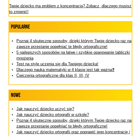
Twoje dziecko ma problem z koncentracją? Zobacz, dlaczego musisz
to zmienić!
Popularne
Poznaj 4 skuteczne sposoby, dzięki którym Twoje dziecko raz na
zawsze przestanie popełniać te błędy ortograficzne!
5 najlepszych sposobów na łatwe i szybkie opanowanie tabliczki
mnożenia
Test na style uczenia się dla Twojego dziecka!
Dlaczego nauka matematyki w 4 klasie jest tak ważna❓
Ćwiczenia ortograficzne dla klas II, III, IV
Nowe
Jak nauczyć dziecko uczyć się?
Jak nauczyć dziecko ortografii w szkole?
Poznaj 4 skuteczne sposoby, dzięki którym Twoje dziecko raz na
zawsze przestanie popełniać te błędy ortograficzne!
Jak nauczyć dziecko ortografii oraz poprawić jego koncentrację i