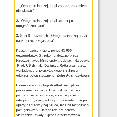
1.
„Ortografia inaczej, czyli zobacz, zapamiętaj i
nie wkuwaj”
2.
„Ortografia inaczej, czyli spacer po
ortograficznej łące”.
3.
Serii 6 książeczek „ Ortografia inaczej, czyli
nauka przez skojarzenia”.
Książki rozeszły się w ponad
45 000
egzemplarzy
. Są rekomendowane przez
Rzeczoznawcę Ministerstwa Edukacji Narodowej
Prof. UŚ dr hab.
Dariusza Rotta
oraz przez
wykładowcę uniwersyteckiego z zakresu
edukacji polonistycznej
dr
Zofię Adamczykową
.
Celem serwisu
ortografiadladzieci.pl
jest
pokazanie Ci krok po kroku jak skutecznie
pomóc dziecku w nauce, a szczególnie w
ortografii. System, o którym opowiadam nie jest
oparty na tradycyjnej nauce, lecz na technikach
pamięciowych. Dlatego też jest bardzo
skuteczny i trwały. Oprócz przekazywania