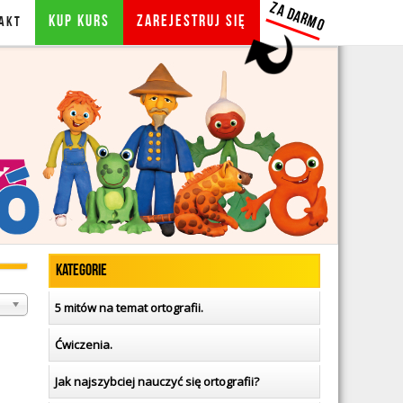
ZA DARMO
KUP KURS
Zarejestruj się
AKT
ORTOGRAFIA DLA DZIECI
ZALOGUJ SIĘ
BLOG
Kategorie
aż
5 mitów na temat ortografii.
Ćwiczenia.
Jak najszybciej nauczyć się ortografii?