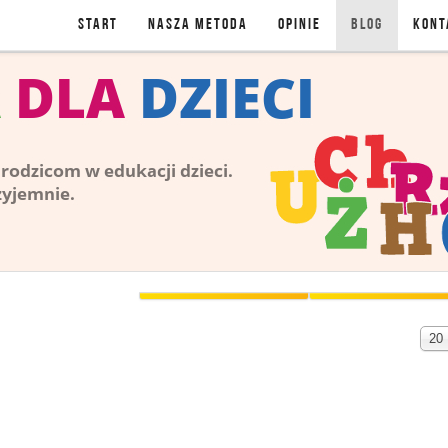
Start
NASZA METODA
OPINIE
BLOG
KONT
BLOG
Pok
20
#