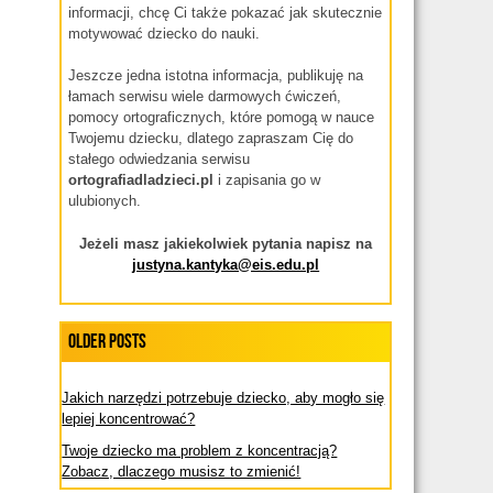
informacji, chcę Ci także pokazać jak skutecznie
motywować dziecko do nauki.
Jeszcze jedna istotna informacja, publikuję na
łamach serwisu wiele darmowych ćwiczeń,
pomocy ortograficznych, które pomogą w nauce
Twojemu dziecku, dlatego zapraszam Cię do
stałego odwiedzania serwisu
ortografiadladzieci.pl
i zapisania go w
ulubionych.
Jeżeli masz jakiekolwiek pytania napisz na
justyna.kantyka@eis.edu.pl
Older Posts
Jakich narzędzi potrzebuje dziecko, aby mogło się
lepiej koncentrować?
Twoje dziecko ma problem z koncentracją?
Zobacz, dlaczego musisz to zmienić!